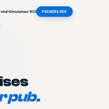
Simulateur ROI
rché
PRENDRE RDV
▾
ises
r pub.