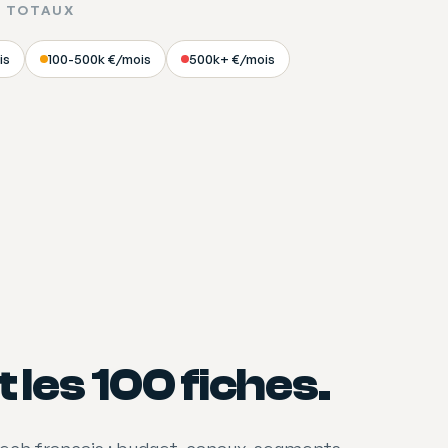
S TOTAUX
is
100-500k €/mois
500k+ €/mois
 les 100 fiches.