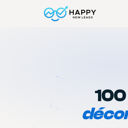
100
décor