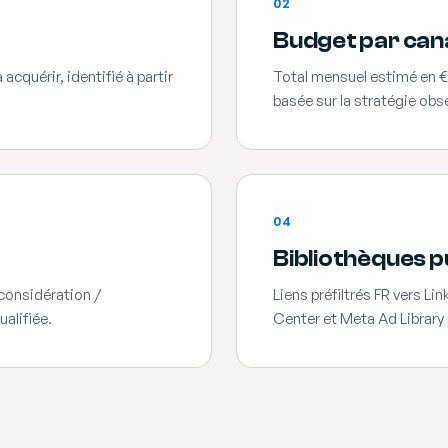
02
Budget par can
acquérir, identifié à partir
Total mensuel estimé en €
basée sur la stratégie obs
04
Bibliothèques 
 considération /
Liens préfiltrés FR vers L
alifiée.
Center et Meta Ad Library