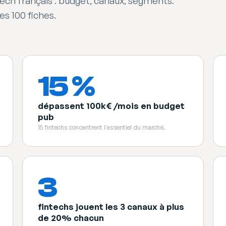
ech français : budget, canaux, segments.
es 100 fiches.
15 %
dépassent 100k€ /mois en budget
pub
15 fintechs concentrent l'essentiel du marché.
3
fintechs jouent les 3 canaux à plus
de 20% chacun